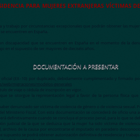
SIDENCIA PARA MUJERES EXTRANJERAS VÍCTIMAS D
a y trabajo por circunstancias excepcionales que podrán obtener las mujere
e se encuentren en España.
on discapacidad que se encuentren en España en el momento de la denu
bajo en el supuesto de ser mayores de dieciséis años.
DOCUMENTACIÓN A PRESENTAR
 oficial (EX–10) por duplicado, debidamente cumplimentado y firmado por
es/web/migraciones/modelos-generales
ulo de viaje o cédula de inscripción en vigor.
ue se otorgue la representación legal a favor de la persona física que
ber denunciado ser víctima de violencia de género o de violencia sexual. P
el Ministerio Fiscal. Con esta documentación se concederá de oficio una au
lverá definitivamente cuando se concluya el proceso penal, para lo que se de
ión judicial de la que se deduzca que la mujer ha sido víctima de violenc
, archivo de la causa por encontrarse el imputado en paradero desconocid
e supuesto se podrá obtener autorización definitiva de residencia y trabajo