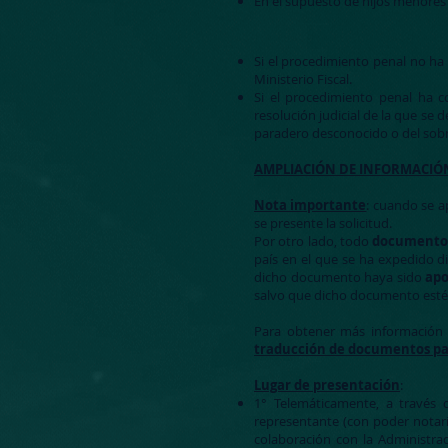
En el supuesto de hijos menores 
Si el procedimiento penal no ha
Ministerio Fiscal.
Si el procedimiento penal ha c
resolución judicial de la que se
paradero desconocido o del sobr
AMPLIACIÓN DE INFORMACIÓ
Nota importante
: cuando se 
se presente la solicitud.
Por otro lado, todo
documento 
país en el que se ha expedido d
dicho documento haya sido
apo
salvo que dicho documento esté 
Para obtener más información s
traducción de documentos par
Lugar de presentación
:
1° Telemáticamente, a través 
representante (con poder notar
colaboración con la Administra