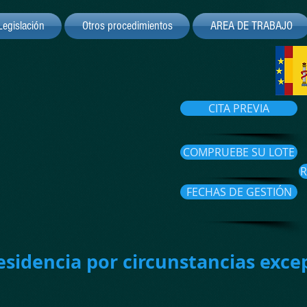
Legislación
Otros procedimientos
AREA DE TRABAJO
CITA PREVIA
COMPRUEBE SU LOTE
R
FECHAS DE GESTIÓN
esidencia por circunstancias exce