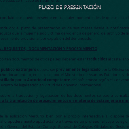
de edad, certificado de nacimiento.
PLAZO DE PRESENTACIÓN
 concluido: se puede presentar en cualquier momento, desde que se dicta l
oncluido: el plazo de presentación es de seis meses desde la notificació
 deduzca que la mujer ha sido víctima de violencia de género, del archivo de 
eseimiento provisional por expulsión del denunciado.
N:
REQUISITOS, DOCUMENTACIÓN Y PROCEDIMIENTO
aporten documentos de otros países deberán estar
traducidos
al castellan
público extranjero
deberá ser
previamente legalizado
por la Oficina c
icho documento o, en su caso, por el Ministerio de Asuntos Exteriores y 
stillado por la Autoridad competente
del país emisor según el Conveni
exento de legalización en virtud de Convenio Internacional.
obre la traducción y legalización de los documentos se podrá consulta
a la tramitación de procedimientos en materia de extranjería e inm
de la aplicación
Mercurio
bien por el propio interesado/a si dispone de 
ial o apoderamiento apud acta) o a través de un profesional cuyo colegio
ción General del Estado (Consejo General de Colegios Oficiales de Gestor