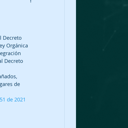
l Decreto 
Ley Orgánica 
tegración 
al Decreto 
añados, 
gares de 
51 de 2021