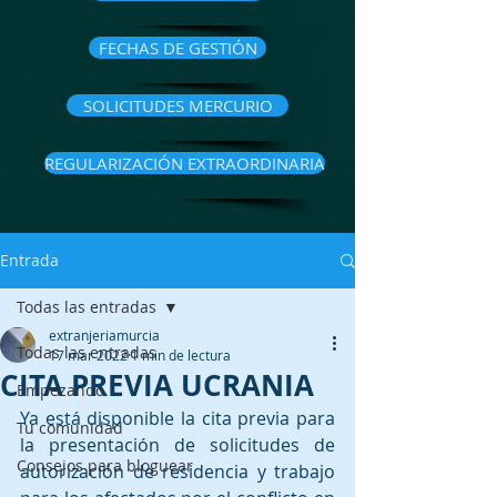
FECHAS DE GESTIÓN
SOLICITUDES MERCURIO
REGULARIZACIÓN EXTRAORDINARIA
Entrada
Todas las entradas
extranjeriamurcia
Todas las entradas
17 mar 2022
1 min de lectura
CITA PREVIA UCRANIA
Empezando
Ya está disponible la cita previa para 
Tu comunidad
la presentación de solicitudes de 
Consejos para bloguear
autorización de residencia y trabajo 