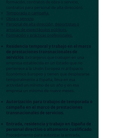
formación, contratos de obra o servicio,
contratos para personal de alta dirección).
Temporada o campaña.
Obra o servicio
.
Personal de alta dirección, deportistas o
artistas de espectáculos públicos.
Formación y prácticas profesionales.
Residencia temporal y trabajo en el marco
de prestaciones transnacionales de
servicios
. Extranjeros que trabajen en una
empresa establecida en un Estado que no
pertenece a la Unión Europea ni al Espacio
Económico Europeo y tienen que desplazarse
temporalmente a España, lleva en esa
actividad un mínimo de un año y en esa
empresa un mínimo de nueve meses.
Autorización para trabajos de temporada o
campaña en el marco de prestaciones
transnacionales de servicios
.
Entrada, residencia y trabajo en España de
personal directivo o altamente cualificado
.
Procedimiento para autorizar la entrada,