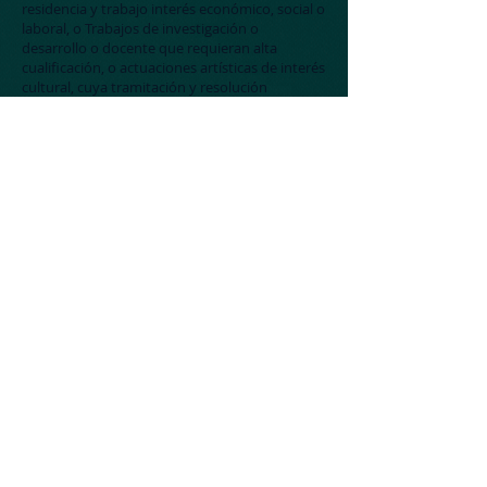
residencia y trabajo interés económico, social o
laboral, o Trabajos de investigación o
desarrollo o docente que requieran alta
cualificación, o actuaciones artísticas de interés
cultural, cuya tramitación y resolución
corresponde a la Dirección General de
Inmigración.
Deportistas profesionales
.
Autorización de residencia temporal y trabajo
por cuenta ajena para deportistas
profesionales (ESTABLES)
.
Autorización de residencia temporal y trabajo
por cuenta ajena para deportistas
profesionales (DURACIÓN DETERMINADA)
Penados
. Autorización de trabajo a penados
extranjeros en régimen abierto o libertad
condicional o para actividades laborales en
talleres productivos de los centros
penitenciarios.
Autorización de trabajo a penados extranjeros
para actividades laborales en los talleres
productivos
.